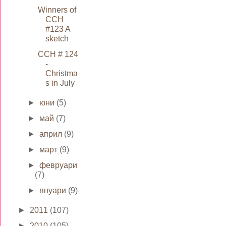
Winners of
CCH
#123 A
sketch
CCH # 124
-
Christma
s in July
►
юни
(5)
►
май
(7)
►
април
(9)
►
март
(9)
►
февруари
(7)
►
януари
(9)
►
2011
(107)
►
2010
(105)