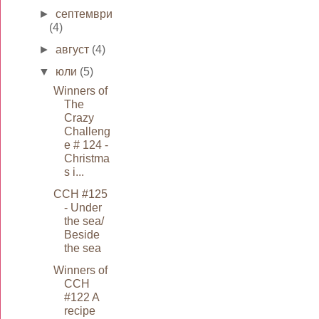
►
септември
(4)
►
август
(4)
▼
юли
(5)
Winners of
The
Crazy
Challeng
e # 124 -
Christma
s i...
CCH #125
- Under
the sea/
Beside
the sea
Winners of
CCH
#122 A
recipe