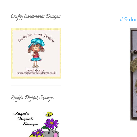
Crafty Sentiments Designs
# 9 do
Angie's Digital Stamps