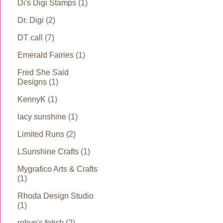
Di's Digi Stamps
(1)
Dr. Digi
(2)
DT call
(7)
Emerald Fairies
(1)
Fred She Said
Designs
(1)
KennyK
(1)
lacy sunshine
(1)
Limited Runs
(2)
LSunshine Crafts
(1)
Mygrafico Arts & Crafts
(1)
Rhoda Design Studio
(1)
robyn's fetish
(2)