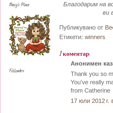
Благодарим на вс
Beccy's Place
ви 
Публикувано от
Be
Етикети:
winners
1 коментар:
Анонимен каза
Followers
Thank you so muc
You've really m
from Catherine
17 юли 2012 г. 