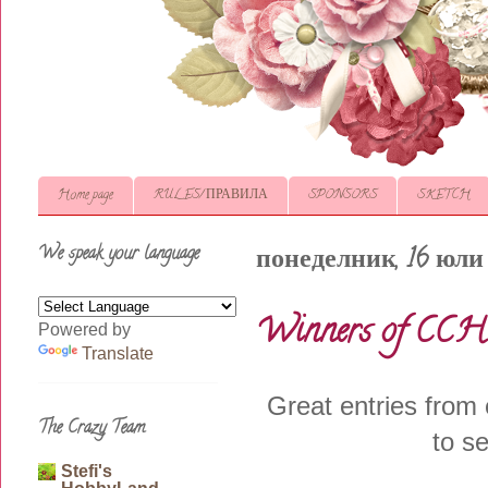
Home page
RULES/ ПРАВИЛА
SPONSORS
SKETCH
We speak your language
понеделник, 16 юли 
Winners of CCH
Powered by
Translate
Great entries from 
The Crazy Team
to se
Stefi's