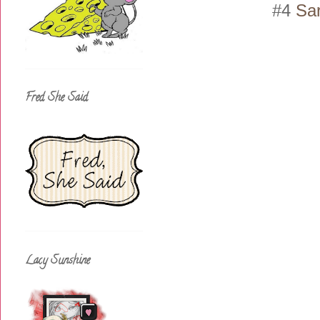
#4
Sa
Fred She Said
Lacy Sunshine