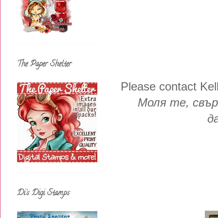
The Paper Shelter
Please contact Kel
Моля те, свъ
д
Di's Digi Stamps