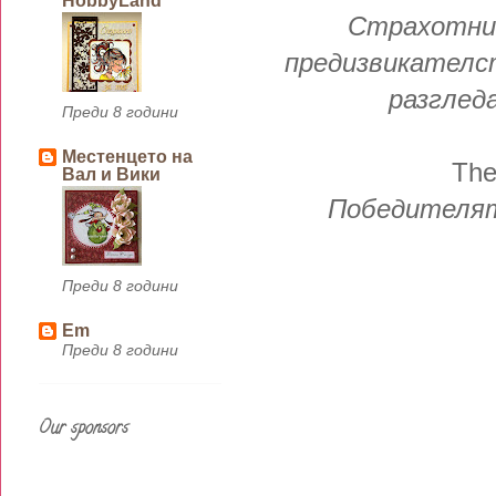
HobbyLand
Страхотни 
предизвикателст
разгледа
Преди 8 години
Местенцето на
The
Вал и Вики
Победителят
Преди 8 години
Em
Преди 8 години
Our sponsors