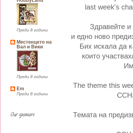
HobbyLand
last week's cha
Здравейте и
Преди 8 години
и едно ново предиз
Местенцето на
Бих искала да к
Вал и Вики
които участвах
Им
Преди 8 години
The theme this we
Em
CCH
Преди 8 години
Темата на предиз
Our sponsors