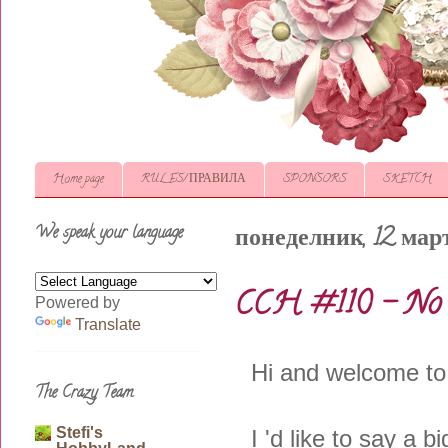
Home page
RULES/ ПРАВИЛА
SPONSORS
SKETCH
We speak your language
понеделник, 12 март
CCH #110 - No D
Powered by
Translate
Hi and welcome to
The Crazy Team
Stefi's
I 'd like to say a 