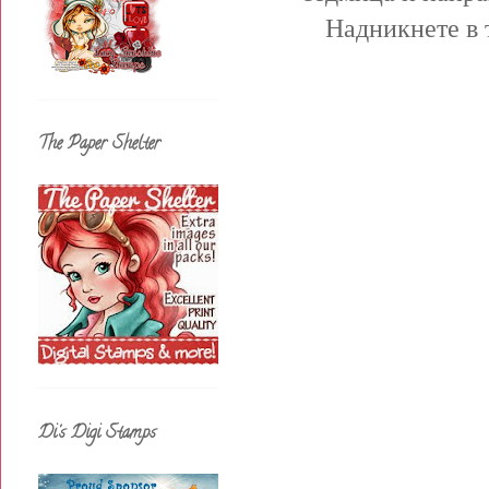
Надникнете в 
The Paper Shelter
Di's Digi Stamps