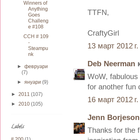
Winners of
Anything
TTFN,
Goes
Challeng
e #108
CraftyGirl
CCH # 109
-
13 март 2012 г.
Steampu
nk
Deb Neerman
к
►
февруари
(7)
WoW, fabulous i
►
януари
(9)
for another fun 
►
2011
(107)
16 март 2012 г.
►
2010
(105)
Jenn Borjeson
Labels
Thanks for the f
# 200
(1)