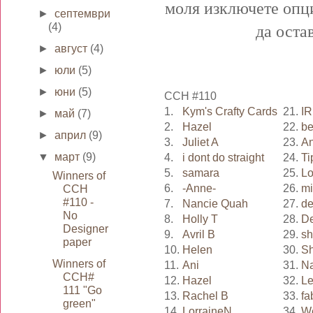
моля изключете опци
►
септември
(4)
да оста
►
август
(4)
►
юли
(5)
►
юни
(5)
CCH #110
1.
Kym's Crafty Cards
21.
I
►
май
(7)
2.
Hazel
22.
be
►
април
(9)
3.
Juliet A
23.
An
▼
март
(9)
4.
i dont do straight
24.
Ti
5.
samara
25.
L
Winners of
6.
-Anne-
26.
mi
CCH
#110 -
7.
Nancie Quah
27.
de
No
8.
Holly T
28.
D
Designer
9.
Avril B
29.
sh
paper
10.
Helen
30.
Sh
Winners of
11.
Ani
31.
Na
CCH#
12.
Hazel
32.
Le
111 "Go
13.
Rachel B
33.
fa
green"
14.
LorraineN
34.
W