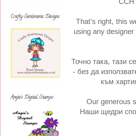
СС
Crafty Sentiments Designs
That's right, this 
using any designer 
Точно така, тази 
- без да използват
към хартия
Angie's Digital Stamps
Our generous s
Наши щедри спо