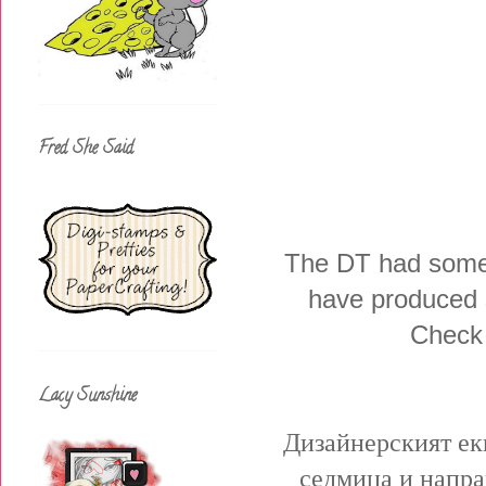
Fred She Said
The DT had some 
have produced s
Check 
Lacy Sunshine
Дизайнерският ек
седмица и напра