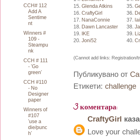
CCH# 112
15.
Glenda Atkins
35.
G
Add A
16.
CraftyGirl
36.
D
Sentime
17.
NanaConnie
37.
la
nt
18.
Dawn Lancaster
38.
Ja
Winners #
19.
IKE
39.
Li
109 -
20.
Joni52
40.
Cr
Steampu
nk
(Cannot add links: Registration/tr
CCH # 111
- 'Go
green'
Публикувано от
Ca
CCH #110
Етикети:
challenge
- No
Designer
paper
3 коментара:
Winners of
#107
CraftyGirl
каза.
'use a
die/punc
Love your chall
h'